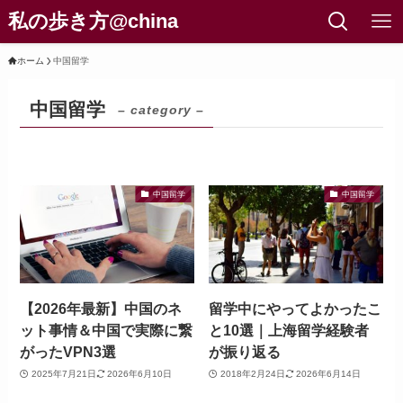
私の歩き方@china
ホーム
中国留学
中国留学
– category –
中国留学
中国留学
【2026年最新】中国のネ
留学中にやってよかったこ
ット事情＆中国で実際に繋
と10選｜上海留学経験者
がったVPN3選
が振り返る
2025年7月21日
2026年6月10日
2018年2月24日
2026年6月14日